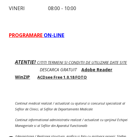
VINERI
08:00 - 10:00
PROGRAMARE
ON-LINE
ATENTIE!
CITITI TERMENI SI CONDITII DE UTILIZARE DATE SITE
DESCARCA GRATUIT
Adobe Reader
WinZIP
ACDsee Free 1.0.18 FOTO
Continut medical realizat / actualizat cu ajutorul si concursul specializat al
Sefilor de Clinici, al Sefilor de Departamente Medicale
Continut informational administrativ realizat / actualizat cu sprijinul Echipei
Manageriale si al Sefilor din Aparatul Functionalb
Administrare / Realizare structura, grafica si foto cu mijloace proprii: Stefan