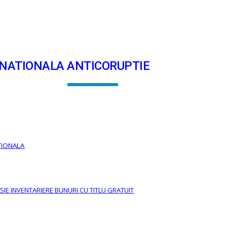
ip to main content
Skip to navigat
 NATIONALA ANTICORUPTIE
UTIONALA
IE INVENTARIERE BUNURI CU TITLU GRATUIT