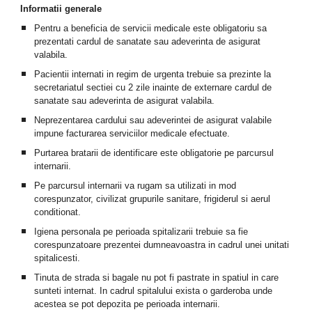
Informatii generale
Pentru a beneficia de servicii medicale este obligatoriu sa
prezentati cardul de sanatate sau adeverinta de asigurat
valabila.
Pacientii internati in regim de urgenta trebuie sa prezinte la
secretariatul sectiei cu 2 zile inainte de externare cardul de
sanatate sau adeverinta de asigurat valabila.
Neprezentarea cardului sau adeverintei de asigurat valabile
impune facturarea serviciilor medicale efectuate.
Purtarea bratarii de identificare este obligatorie pe parcursul
internarii.
Pe parcursul internarii va rugam sa utilizati in mod
corespunzator, civilizat grupurile sanitare, frigiderul si aerul
conditionat.
Igiena personala pe perioada spitalizarii trebuie sa fie
corespunzatoare prezentei dumneavoastra in cadrul unei unitati
spitalicesti.
Tinuta de strada si bagale nu pot fi pastrate in spatiul in care
sunteti internat. In cadrul spitalului exista o garderoba unde
acestea se pot depozita pe perioada internarii.