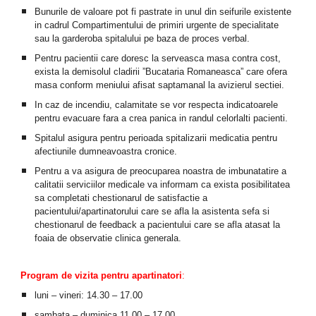
Bunurile de valoare pot fi pastrate in unul din seifurile existente
in cadrul Compartimentului de primiri urgente de specialitate
sau la garderoba spitalului pe baza de proces verbal.
Pentru pacientii care doresc la serveasca masa contra cost,
exista la demisolul cladirii ”Bucataria Romaneasca” care ofera
masa conform meniului afisat saptamanal la avizierul sectiei.
In caz de incendiu, calamitate se vor respecta indicatoarele
pentru evacuare fara a crea panica in randul celorlalti pacienti.
Spitalul asigura pentru perioada spitalizarii medicatia pentru
afectiunile dumneavoastra cronice.
Pentru a va asigura de preocuparea noastra de imbunatatire a
calitatii serviciilor medicale va informam ca exista posibilitatea
sa completati chestionarul de satisfactie a
pacientului/apartinatorului care se afla la asistenta sefa si
chestionarul de feedback a pacientului care se afla atasat la
foaia de observatie clinica generala.
Program de vizita pentru apartinatori
:
luni – vineri: 14.30 – 17.00
sambata – duminica 11.00 – 17.00