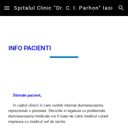
Spitalul Clinic "Dr. C. I. Parhon" Iasi
Skip to main content
Skip to navigation
INFO PACIENTI
Stimate pacient,
In cadrul clinicii in care sunteti internat dumneavoastra
reprezentati o prioritate. Deciziile in legatura cu problemele
dumneavoastra medicale vor fi luate de catre medicul curant
impreuna cu medicul sef de sectie.